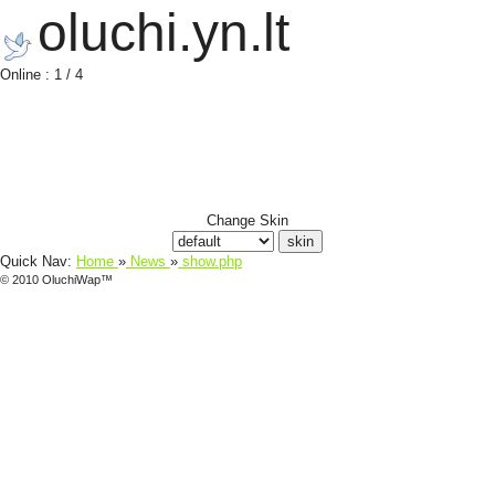
oluchi.yn.lt
Online : 1 / 4
Change Skin
Quick Nav:
Home
»
News
»
show.php
© 2010 OluchiWap™